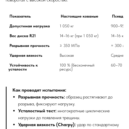
 Показатель
Настоящие кованые
Псевдо-
Допустимая нагрузка
1 050 кг	
Вес диска R21
14–16 кг (при 1 050 кг)	
Разрывная прочность
≥ 350 МПа	
 Ударная вязкость
Высокая
Средняя
Устойчивость к 
100 % (бесконечный 
усталости
ресурс)	
Как проводят испытания:
Разрывная прочность:
образец растягивают до
разрыва, фиксируют нагрузку.
Усталостный тест:
многократные циклические
нагрузки до появления трещины.
Ударная вязкость (Charpy):
удар по стандартному