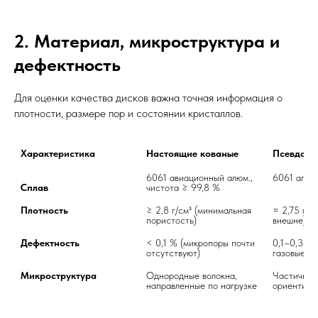
2. Материал, микроструктура и
дефектность
Для оценки качества дисков важна точная информация о
плотности, размере пор и состоянии кристаллов.
Характеристика
Настоящие кованые
Псевдо-к
6061 авиационный алюм., 
Сплав
чистота ≥ 99,8 %	
Плотность
≥ 2,8 г/см³ (минимальная 
≈ 2,75 г/см
пористость)	
внешне)	
Дефектность
< 0,1 % (микропоры почти 
0,1–0,3 % 
отсутствуют)	
Микроструктура
Однородные волокна, 
Частично 
направленные по нагрузке	