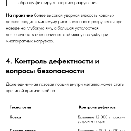
образцу фиксирует энергию разрушения.
На практике
более высокая ударная вязкость кованых
дисков сводит к минимуму риск внезапного разрушения при
наезде на глубокую яму, а большая усталостная
долговечность обеспечивает стабильную службу при
многократных нагрузках.
4. Контроль дефектности и
вопросы безопасности
Даже единичная газовая порция внутри металла может стать
причиной критической по
 Т
ехнология
Контроль дефектов
Ковка
Давление 12 000 т практическ
устраняет поры	
Псевдо-ковка
Давление 5 000–7 000 т уплот