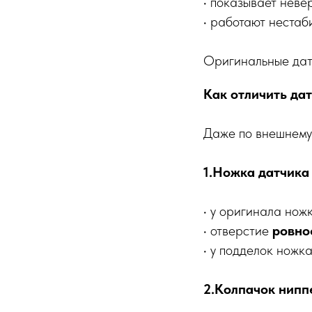
• показывает неве
• работают нестаб
Оригинальные датч
Как отличить дат
Даже по внешнему 
1.Ножка датчика
• у оригинала нож
• отверстие
ровно
• у подделок ножк
2.Колпачок нипп