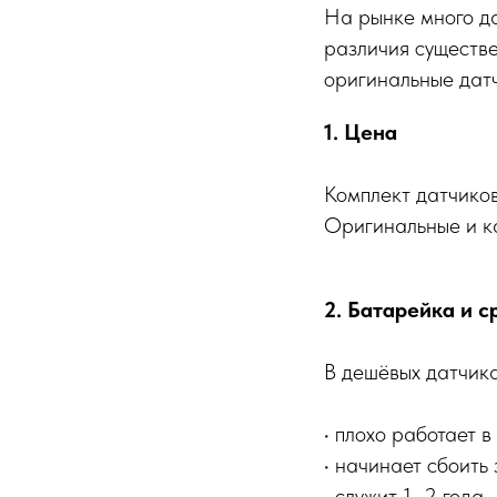
На рынке много да
различия существ
оригинальные датч
1. Цена
Комплект датчико
Оригинальные и ка
2. Батарейка и 
В дешёвых датчик
• плохо работает в
• начинает сбоить 
• служит 1–2 года.