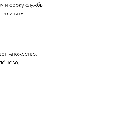
у и сроку службы
 отличить
вет множество.
дёшево.