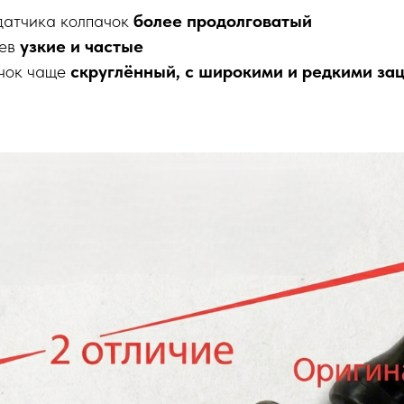
 датчика колпачок
более продолговатый
цев
узкие и частые
ачок чаще
скруглённый, с широкими и редкими за