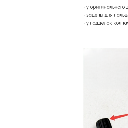
• у оригинального
• зацепы для паль
• у подделок колп