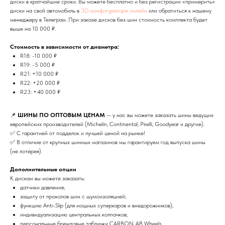
диски в кратчайшие сроки. Вы можете бесплатно и без регистрации «примерить»
диски на свой автомобиль в
3D-конфигураторе онлайн
или обратиться к нашему
менеджеру в Телеграм. При заказе дисков без шин стоимость комплекта будет
выше на 10 000 ₽.
Стоимость в зависимости от диаметра:
R18: -10 000 ₽
R19: -5 000 ₽
R21: +10 000 ₽
R22: +20 000 ₽
R23: +40 000 ₽
📌
ШИНЫ ПО ОПТОВЫМ ЦЕНАМ
— у нас вы можете заказать шины ведущих
европейских производителей (Michelin, Continental, Pirelli, Goodyear и другие).
✅ С гарантией от подделок и лучшей ценой на рынке!
✅ В отличие от крупных шинных магазинов мы гарантируем год выпуска шины
(не лотерея).
Дополнительные опции
К дискам вы можете заказать:
датчики давления;
защиту от проколов шин с шумоизоляцией;
функцию Anti-Slip (для мощных суперкаров и внедорожников);
индивидуализацию центральных колпачков;
персональные брендовые таблички CARBON_AB Wheels.