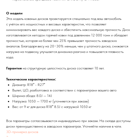
О модели
Эта модель кованых дисков проектируется специально под ваш автомобиль
с учётом его мощностных и весовых характеристик, что позволяет
минимизировать вес каждого диска и обеспечить максимальную прочность. Диск
изготавливается методом горячей ковки под давлением 12 000 тонн и обладает
прочностью, которая на более чем 25% превышает прочность заводских
аналогов. Благодаря весу на 20−30% меньше, чем у штатного диска, снижается
нагрузка на подвеску, улучшается динамика разгона и повышается плавность
хода.
Гарантия
на структурную целостность диска составляет 10 лет.
Технические характеристики:
Диаметр: R18″ - R27″
Вылет, ЦО, разболтовка: в соответствии с параметрами вашего авто
Ширина обода: 8.0J — 14J
Нагрузка: 1050 — 1700 кг (уточняется при заказе)
Вес: от 9 кг для диска R18″ 8.5J с нагрузкой 1050 кг
Все параметры согласовываются индивидуально при заказе. На складе доступны
диски преимущественно в заводских параметрах. Уточняйте наличие в чате.
3D-примерка дисков