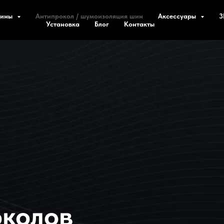
Шины
Антипрокол / шумоизоляция шин
Аксессуары
3
Установка
Блог
Контакты
околов