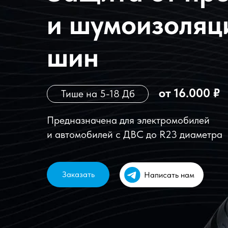
и шумоизоляц
шин
от 16.000 ₽
Тише на 5-18 Дб
Предназначена для электромобилей
и автомобилей с ДВС до R23 диаметра
Заказать
Написать нам