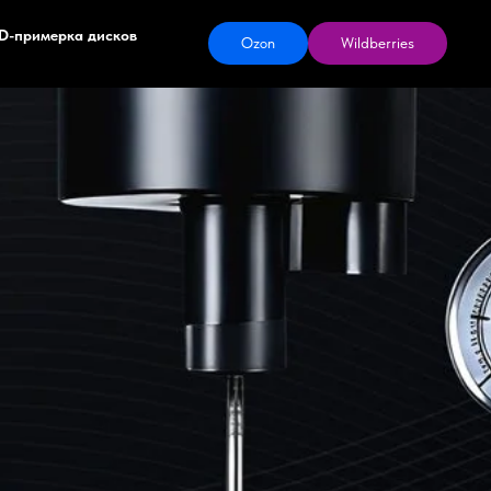
D-примерка дисков
Ozon
Wildberries