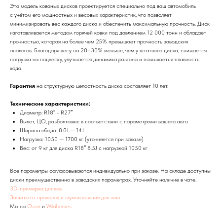
Эта модель кованых дисков проектируется специально под ваш автомобиль
с учётом его мощностных и весовых характеристик, что позволяет
минимизировать вес каждого диска и обеспечить максимальную прочность. Диск
изготавливается методом горячей ковки под давлением 12 000 тонн и обладает
прочностью, которая на более чем 25% превышает прочность заводских
аналогов. Благодаря весу на 20−30% меньше, чем у штатного диска, снижается
нагрузка на подвеску, улучшается динамика разгона и повышается плавность
хода.
Гарантия
на структурную целостность диска составляет 10 лет.
Технические характеристики:
Диаметр: R18″ - R27″
Вылет, ЦО, разболтовка: в соответствии с параметрами вашего авто
Ширина обода: 8.0J — 14J
Нагрузка: 1050 — 1700 кг (уточняется при заказе)
Вес: от 9 кг для диска R18″ 8.5J с нагрузкой 1050 кг
Все параметры согласовываются индивидуально при заказе. На складе доступны
диски преимущественно в заводских параметрах. Уточняйте наличие в чате.
3D-примерка дисков
Защита от проколов и шумоизоляция для шин
Мы на
Ozon
и
Wildberries
.