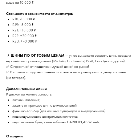
выше на 10 000 ₽.
Стоимость в зависимости от диаметра:
R18: -10 000 ₽
R19: -5 000 ₽
R21: +10 000 ₽
R22: +20 000 ₽
R23: +40 000 ₽
📌
ШИНЫ ПО ОПТОВЫМ ЦЕНАМ
— у нас вы можете заказать шины ведущих
европейских производителей (Michelin, Continental, Pirelli, Goodyear и другие).
✅ С гарантией от подделок и лучшей ценой на рынке!
✅ В отличие от крупных шинных магазинов мы гарантируем год выпуска шины
(не лотерея).
Дополнительные опции
К дискам вы можете заказать:
датчики давления;
защиту от проколов шин с шумоизоляцией;
функцию Anti-Slip (для мощных суперкаров и внедорожников);
индивидуализацию центральных колпачков;
персональные брендовые таблички CARBON_AB Wheels.
О модели