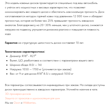
Эта модель кованых дисков проектируется специально под ваш автомобиль
с учётом его мощностных и весовых характеристик, что позволяет
минимизировать вес каждого диска и обеспечить максимальную прочность. Диск
изготавливается методом горячей ковки под давлением 12 000 тонн и обладает
прочностью, которая на более чем 25% превышает прочность заводских
аналогов. Благодаря весу на 20−30% меньше, чем у штатного диска, снижается
нагрузка на подвеску, улучшается динамика разгона и повышается плавность
хода.
Гарантия
на структурную целостность диска составляет 10 лет.
Технические характеристики:
Диаметр: R18″ - R27″
Вылет, ЦО, разболтовка: в соответствии с параметрами вашего авто
Ширина обода: 8.0J — 14J
Нагрузка: 1050 — 1700 кг (уточняется при заказе)
Вес: от 9 кг для диска R18″ 8.5J с нагрузкой 1050 кг
Все параметры согласовываются индивидуально при заказе. На складе доступны
диски преимущественно в заводских параметрах. Уточняйте наличие в чате.
3D-примерка дисков
Защита от проколов и шумоизоляция для шин
Мы на
Ozon
и
Wildberries
.