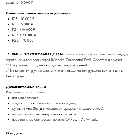
выше на 10 000 ₽.
Стоимость в зависимости от диаметра:
R18: -10 000 ₽
R19: -5 000 ₽
R21: +10 000 ₽
R22: +20 000 ₽
R23: +40 000 ₽
📌
ШИНЫ ПО ОПТОВЫМ ЦЕНАМ
— у нас вы можете заказать шины ведущих
европейских производителей (Michelin, Continental, Pirelli, Goodyear и другие).
✅ С гарантией от подделок и лучшей ценой на рынке!
✅ В отличие от крупных шинных магазинов мы гарантируем год выпуска шины
(не лотерея).
Дополнительные опции
К дискам вы можете заказать:
датчики давления;
защиту от проколов шин с шумоизоляцией;
функцию Anti-Slip (для мощных суперкаров и внедорожников);
индивидуализацию центральных колпачков;
персональные брендовые таблички CARBON_AB Wheels.
О модели