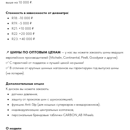
выше на 10 000 ₽.
Стоимость в зависимости от диаметра:
R18: -10 000 ₽
R19: -5 000 ₽
R21: +10 000 ₽
R22: +20 000 ₽
R23: +40 000 ₽
📌
ШИНЫ ПО ОПТОВЫМ ЦЕНАМ
— у нас вы можете заказать шины ведущих
европейских производителей (Michelin, Continental, Pirelli, Goodyear и другие).
✅ С гарантией от подделок и лучшей ценой на рынке!
✅ В отличие от крупных шинных магазинов мы гарантируем год выпуска шины
(не лотерея).
Дополнительные опции
К дискам вы можете заказать:
датчики давления;
защиту от проколов шин с шумоизоляцией;
функцию Anti-Slip (для мощных суперкаров и внедорожников);
индивидуализацию центральных колпачков;
персональные брендовые таблички CARBON_AB Wheels.
О модели