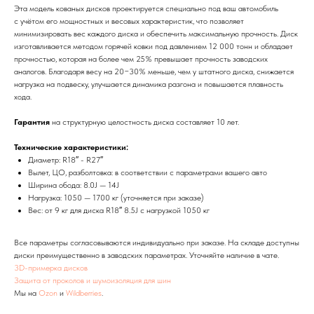
Эта модель кованых дисков проектируется специально под ваш автомобиль
с учётом его мощностных и весовых характеристик, что позволяет
минимизировать вес каждого диска и обеспечить максимальную прочность. Диск
изготавливается методом горячей ковки под давлением 12 000 тонн и обладает
прочностью, которая на более чем 25% превышает прочность заводских
аналогов. Благодаря весу на 20−30% меньше, чем у штатного диска, снижается
нагрузка на подвеску, улучшается динамика разгона и повышается плавность
хода.
Гарантия
на структурную целостность диска составляет 10 лет.
Технические характеристики:
Диаметр: R18″ - R27″
Вылет, ЦО, разболтовка: в соответствии с параметрами вашего авто
Ширина обода: 8.0J — 14J
Нагрузка: 1050 — 1700 кг (уточняется при заказе)
Вес: от 9 кг для диска R18″ 8.5J с нагрузкой 1050 кг
Все параметры согласовываются индивидуально при заказе. На складе доступны
диски преимущественно в заводских параметрах. Уточняйте наличие в чате.
3D-примерка дисков
Защита от проколов и шумоизоляция для шин
Мы на
Ozon
и
Wildberries
.