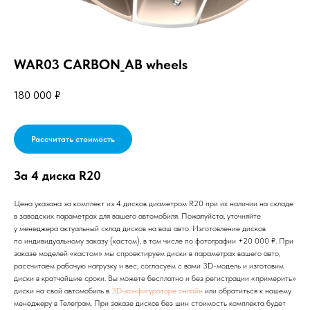
WAR03 CARBON_AB wheels
180 000
₽
Рассчитать стоимость
За 4 диска R20
Цена указана за комплект из 4 дисков диаметром R20 при их наличии на складе
в заводских параметрах для вашего автомобиля. Пожалуйста, уточняйте
у менеджера актуальный склад дисков на ваш авто. Изготовление дисков
по индивидуальному заказу (кастом), в том числе по фотографии +20 000 ₽. При
заказе моделей «кастом» мы спроектируем диски в параметрах вашего авто,
рассчитаем рабочую нагрузку и вес, согласуем с вами 3D-модель и изготовим
диски в кратчайшие сроки. Вы можете бесплатно и без регистрации «примерить»
диски на свой автомобиль в
3D-конфигураторе онлайн
или обратиться к нашему
менеджеру в Телеграм. При заказе дисков без шин стоимость комплекта будет