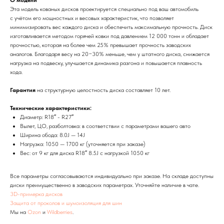
О модели
Эта модель кованых дисков проектируется специально под ваш автомобиль
с учётом его мощностных и весовых характеристик, что позволяет
минимизировать вес каждого диска и обеспечить максимальную прочность. Диск
изготавливается методом горячей ковки под давлением 12 000 тонн и обладает
прочностью, которая на более чем 25% превышает прочность заводских
аналогов. Благодаря весу на 20−30% меньше, чем у штатного диска, снижается
нагрузка на подвеску, улучшается динамика разгона и повышается плавность
хода.
Гарантия
на структурную целостность диска составляет 10 лет.
Технические характеристики:
Диаметр: R18″ - R27″
Вылет, ЦО, разболтовка: в соответствии с параметрами вашего авто
Ширина обода: 8.0J — 14J
Нагрузка: 1050 — 1700 кг (уточняется при заказе)
Вес: от 9 кг для диска R18″ 8.5J с нагрузкой 1050 кг
Все параметры согласовываются индивидуально при заказе. На складе доступны
диски преимущественно в заводских параметрах. Уточняйте наличие в чате.
3D-примерка дисков
Защита от проколов и шумоизоляция для шин
Мы на
Ozon
и
Wildberries
.