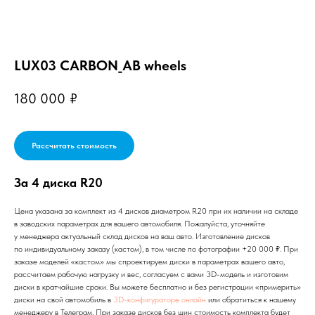
LUX03 CARBON_AB wheels
180 000
₽
Рассчитать стоимость
За 4 диска R20
Цена указана за комплект из 4 дисков диаметром R20 при их наличии на складе
в заводских параметрах для вашего автомобиля. Пожалуйста, уточняйте
у менеджера актуальный склад дисков на ваш авто. Изготовление дисков
по индивидуальному заказу (кастом), в том числе по фотографии +20 000 ₽. При
заказе моделей «кастом» мы спроектируем диски в параметрах вашего авто,
рассчитаем рабочую нагрузку и вес, согласуем с вами 3D-модель и изготовим
диски в кратчайшие сроки. Вы можете бесплатно и без регистрации «примерить»
диски на свой автомобиль в
3D-конфигураторе онлайн
или обратиться к нашему
менеджеру в Телеграм. При заказе дисков без шин стоимость комплекта будет