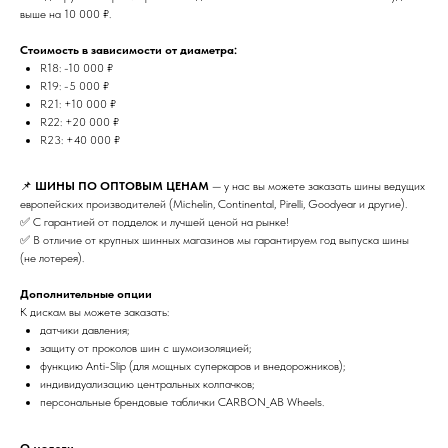
выше на 10 000 ₽.
Стоимость в зависимости от диаметра:
R18: -10 000 ₽
R19: -5 000 ₽
R21: +10 000 ₽
R22: +20 000 ₽
R23: +40 000 ₽
📌
ШИНЫ ПО ОПТОВЫМ ЦЕНАМ
— у нас вы можете заказать шины ведущих
европейских производителей (Michelin, Continental, Pirelli, Goodyear и другие).
✅ С гарантией от подделок и лучшей ценой на рынке!
✅ В отличие от крупных шинных магазинов мы гарантируем год выпуска шины
(не лотерея).
Дополнительные опции
К дискам вы можете заказать:
датчики давления;
защиту от проколов шин с шумоизоляцией;
функцию Anti-Slip (для мощных суперкаров и внедорожников);
индивидуализацию центральных колпачков;
персональные брендовые таблички CARBON_AB Wheels.