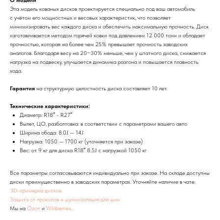
О модели
Эта модель кованых дисков проектируется специально под ваш автомобиль
с учётом его мощностных и весовых характеристик, что позволяет
минимизировать вес каждого диска и обеспечить максимальную прочность. Диск
изготавливается методом горячей ковки под давлением 12 000 тонн и обладает
прочностью, которая на более чем 25% превышает прочность заводских
аналогов. Благодаря весу на 20−30% меньше, чем у штатного диска, снижается
нагрузка на подвеску, улучшается динамика разгона и повышается плавность
хода.
Гарантия
на структурную целостность диска составляет 10 лет.
Технические характеристики:
Диаметр: R18″ - R27″
Вылет, ЦО, разболтовка: в соответствии с параметрами вашего авто
Ширина обода: 8.0J — 14J
Нагрузка: 1050 — 1700 кг (уточняется при заказе)
Вес: от 9 кг для диска R18″ 8.5J с нагрузкой 1050 кг
Все параметры согласовываются индивидуально при заказе. На складе доступны
диски преимущественно в заводских параметрах. Уточняйте наличие в чате.
3D-примерка дисков
Защита от проколов и шумоизоляция для шин
Мы на
Ozon
и
Wildberries
.