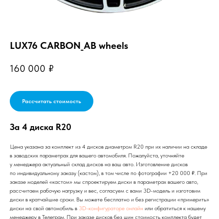
LUX76 CARBON_AB wheels
160 000
₽
Рассчитать стоимость
За 4 диска R20
Цена указана за комплект из 4 дисков диаметром R20 при их наличии на складе
в заводских параметрах для вашего автомобиля. Пожалуйста, уточняйте
у менеджера актуальный склад дисков на ваш авто. Изготовление дисков
по индивидуальному заказу (кастом), в том числе по фотографии +20 000 ₽. При
заказе моделей «кастом» мы спроектируем диски в параметрах вашего авто,
рассчитаем рабочую нагрузку и вес, согласуем с вами 3D-модель и изготовим
диски в кратчайшие сроки. Вы можете бесплатно и без регистрации «примерить»
диски на свой автомобиль в
3D-конфигураторе онлайн
или обратиться к нашему
менеджеру в Телеграм. При заказе дисков без шин стоимость комплекта будет