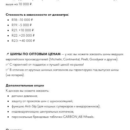
выше на 10 000 ₽.
Стоимость в зависимости от диаметра:
R18: -10 000 ₽
R19: -5 000 ₽
R21: +10 000 ₽
R22: +20 000 ₽
R23: +40 000 ₽
📌
ШИНЫ ПО ОПТОВЫМ ЦЕНАМ
— у нас вы можете заказать шины ведущих
европейских производителей (Michelin, Continental, Pirelli, Goodyear и другие).
✅ С гарантией от подделок и лучшей ценой на рынке!
✅ В отличие от крупных шинных магазинов мы гарантируем год выпуска шины
(не лотерея).
Дополнительные опции
К дискам вы можете заказать:
датчики давления;
защиту от проколов шин с шумоизоляцией;
функцию Anti-Slip (для мощных суперкаров и внедорожников);
индивидуализацию центральных колпачков;
персональные брендовые таблички CARBON_AB Wheels.