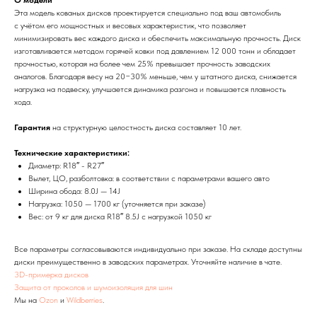
О модели
Эта модель кованых дисков проектируется специально под ваш автомобиль
с учётом его мощностных и весовых характеристик, что позволяет
минимизировать вес каждого диска и обеспечить максимальную прочность. Диск
изготавливается методом горячей ковки под давлением 12 000 тонн и обладает
прочностью, которая на более чем 25% превышает прочность заводских
аналогов. Благодаря весу на 20−30% меньше, чем у штатного диска, снижается
нагрузка на подвеску, улучшается динамика разгона и повышается плавность
хода.
Гарантия
на структурную целостность диска составляет 10 лет.
Технические характеристики:
Диаметр: R18″ - R27″
Вылет, ЦО, разболтовка: в соответствии с параметрами вашего авто
Ширина обода: 8.0J — 14J
Нагрузка: 1050 — 1700 кг (уточняется при заказе)
Вес: от 9 кг для диска R18″ 8.5J с нагрузкой 1050 кг
Все параметры согласовываются индивидуально при заказе. На складе доступны
диски преимущественно в заводских параметрах. Уточняйте наличие в чате.
3D-примерка дисков
Защита от проколов и шумоизоляция для шин
Мы на
Ozon
и
Wildberries
.