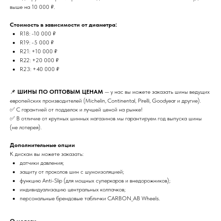
выше на 10 000 ₽.
Стоимость в зависимости от диаметра:
R18: -10 000 ₽
R19: -5 000 ₽
R21: +10 000 ₽
R22: +20 000 ₽
R23: +40 000 ₽
📌
ШИНЫ ПО ОПТОВЫМ ЦЕНАМ
— у нас вы можете заказать шины ведущих
европейских производителей (Michelin, Continental, Pirelli, Goodyear и другие).
✅ С гарантией от подделок и лучшей ценой на рынке!
✅ В отличие от крупных шинных магазинов мы гарантируем год выпуска шины
(не лотерея).
Дополнительные опции
К дискам вы можете заказать:
датчики давления;
защиту от проколов шин с шумоизоляцией;
функцию Anti-Slip (для мощных суперкаров и внедорожников);
индивидуализацию центральных колпачков;
персональные брендовые таблички CARBON_AB Wheels.