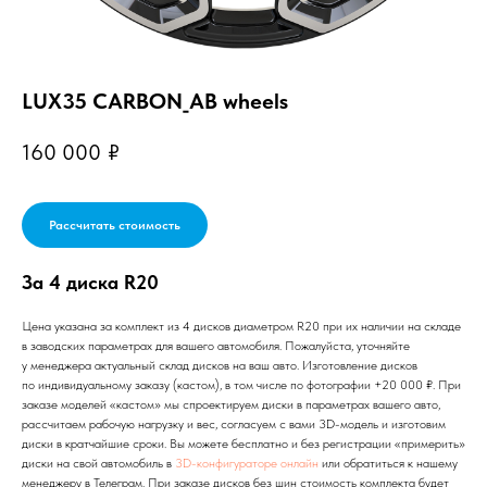
LUX35 CARBON_AB wheels
160 000
₽
Рассчитать стоимость
За 4 диска R20
Цена указана за комплект из 4 дисков диаметром R20 при их наличии на складе
в заводских параметрах для вашего автомобиля. Пожалуйста, уточняйте
у менеджера актуальный склад дисков на ваш авто. Изготовление дисков
по индивидуальному заказу (кастом), в том числе по фотографии +20 000 ₽. При
заказе моделей «кастом» мы спроектируем диски в параметрах вашего авто,
рассчитаем рабочую нагрузку и вес, согласуем с вами 3D-модель и изготовим
диски в кратчайшие сроки. Вы можете бесплатно и без регистрации «примерить»
диски на свой автомобиль в
3D-конфигураторе онлайн
или обратиться к нашему
менеджеру в Телеграм. При заказе дисков без шин стоимость комплекта будет