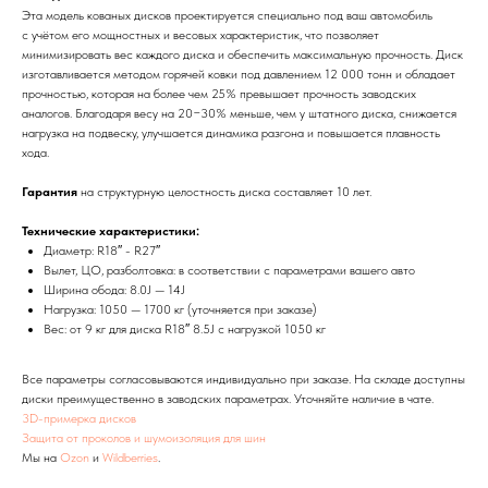
Эта модель кованых дисков проектируется специально под ваш автомобиль
с учётом его мощностных и весовых характеристик, что позволяет
минимизировать вес каждого диска и обеспечить максимальную прочность. Диск
изготавливается методом горячей ковки под давлением 12 000 тонн и обладает
прочностью, которая на более чем 25% превышает прочность заводских
аналогов. Благодаря весу на 20−30% меньше, чем у штатного диска, снижается
нагрузка на подвеску, улучшается динамика разгона и повышается плавность
хода.
Гарантия
на структурную целостность диска составляет 10 лет.
Технические характеристики:
Диаметр: R18″ - R27″
Вылет, ЦО, разболтовка: в соответствии с параметрами вашего авто
Ширина обода: 8.0J — 14J
Нагрузка: 1050 — 1700 кг (уточняется при заказе)
Вес: от 9 кг для диска R18″ 8.5J с нагрузкой 1050 кг
Все параметры согласовываются индивидуально при заказе. На складе доступны
диски преимущественно в заводских параметрах. Уточняйте наличие в чате.
3D-примерка дисков
Защита от проколов и шумоизоляция для шин
Мы на
Ozon
и
Wildberries
.