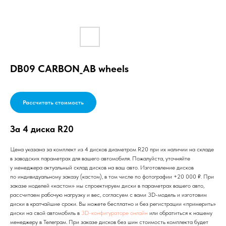
DB09 CARBON_AB wheels
Рассчитать стоимость
За 4 диска R20
Цена указана за комплект из 4 дисков диаметром R20 при их наличии на складе
в заводских параметрах для вашего автомобиля. Пожалуйста, уточняйте
у менеджера актуальный склад дисков на ваш авто. Изготовление дисков
по индивидуальному заказу (кастом), в том числе по фотографии +20 000 ₽. При
заказе моделей «кастом» мы спроектируем диски в параметрах вашего авто,
рассчитаем рабочую нагрузку и вес, согласуем с вами 3D-модель и изготовим
диски в кратчайшие сроки. Вы можете бесплатно и без регистрации «примерить»
диски на свой автомобиль в
3D-конфигураторе онлайн
или обратиться к нашему
менеджеру в Телеграм. При заказе дисков без шин стоимость комплекта будет