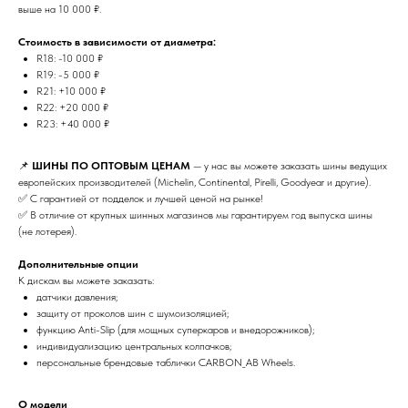
выше на 10 000 ₽.
Стоимость в зависимости от диаметра:
R18: -10 000 ₽
R19: -5 000 ₽
R21: +10 000 ₽
R22: +20 000 ₽
R23: +40 000 ₽
📌
ШИНЫ ПО ОПТОВЫМ ЦЕНАМ
— у нас вы можете заказать шины ведущих
европейских производителей (Michelin, Continental, Pirelli, Goodyear и другие).
✅ С гарантией от подделок и лучшей ценой на рынке!
✅ В отличие от крупных шинных магазинов мы гарантируем год выпуска шины
(не лотерея).
Дополнительные опции
К дискам вы можете заказать:
датчики давления;
защиту от проколов шин с шумоизоляцией;
функцию Anti-Slip (для мощных суперкаров и внедорожников);
индивидуализацию центральных колпачков;
персональные брендовые таблички CARBON_AB Wheels.
О модели