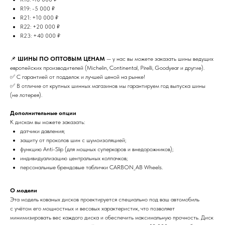
R19: -5 000 ₽
R21: +10 000 ₽
R22: +20 000 ₽
R23: +40 000 ₽
📌
ШИНЫ ПО ОПТОВЫМ ЦЕНАМ
— у нас вы можете заказать шины ведущих
европейских производителей (Michelin, Continental, Pirelli, Goodyear и другие).
✅ С гарантией от подделок и лучшей ценой на рынке!
✅ В отличие от крупных шинных магазинов мы гарантируем год выпуска шины
(не лотерея).
Дополнительные опции
К дискам вы можете заказать:
датчики давления;
защиту от проколов шин с шумоизоляцией;
функцию Anti-Slip (для мощных суперкаров и внедорожников);
индивидуализацию центральных колпачков;
персональные брендовые таблички CARBON_AB Wheels.
О модели
Эта модель кованых дисков проектируется специально под ваш автомобиль
с учётом его мощностных и весовых характеристик, что позволяет
минимизировать вес каждого диска и обеспечить максимальную прочность. Диск