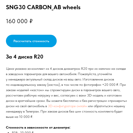
SNG30 CARBON_AB wheels
160 000
₽
Рассчитать стоимость
За 4 диска R20
Цена указана за комплект из 4 дисков диаметром R20 при их наличии на складе
в заводских параметрах для вашего автомобиля. Пожалуйста, уточняйте
у менеджера актуальный склад дисков на ваш авто. Изготовление дисков
по индивидуальному заказу (кастом), в том числе по фотографии +20 000 ₽. При
заказе моделей «кастом» мы спроектируем диски в параметрах вашего авто,
рассчитаем рабочую нагрузку и вес, согласуем с вами 3D-модель и изготовим
диски в кратчайшие сроки. Вы можете бесплатно и без регистрации «примерить»
диски на свой автомобиль в
3D-конфигураторе онлайн
или обратиться к нашему
менеджеру в Телеграм. При заказе дисков без шин стоимость комплекта будет
выше на 10 000 ₽.
Стоимость в зависимости от диаметра:
R18: -10 000 ₽