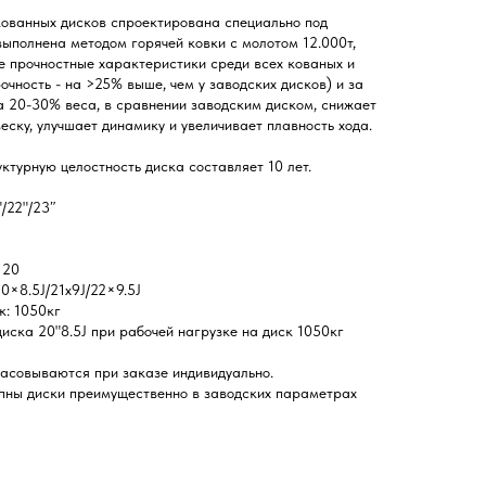
ованных дисков спроектирована специально под
выполнена методом горячей ковки с молотом 12.000т,
 прочностные характеристики среди всех кованых и
очность - на >25% выше, чем у заводских дисков) и за
а 20-30% веса, в сравнении заводским диском, снижает
еску, улучшает динамику и увеличивает плавность хода.
уктурную целостность диска составляет 10 лет.
/22"/23″
120
0×8.5J/21x9J/22×9.5J
к: 1050кг
 диска 20"8.5J при рабочей нагрузке на диск 1050кг
асовываются при заказе индивидуально.
пны диски преимущественно в заводских параметрах