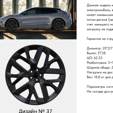
Данная модель к
электромобиль, 
имеет наивысшие
литых дисков (пр
счет меньшего н
нагрузку на подв
Гарантия на стр
Диаметр: 20"/21"
Вылет: ET38
ЦО: 62.55
Разболтовка: 5×
Ширина обода: 2
Нагрузка на дис
Вес: 14,8 кг для
Параметры согл
На складе досту